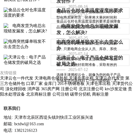
发合作？
据具体原因进行深入清查，找准···
2025-08-16
食品云仓对仓库温度湿度的要求
电商平台之间的竞争愈发激烈。对于中小
2025-07-25
型电商卖家而言，如果将大量的时间和资
食品云仓对仓库温度湿度的要求是保障食
金都投入到仓库建设和管理上，···
电商发货为啥总出现错发漏
品质量的重要前提。只有严格按照不同食
发，怎么解决?
品的需求，精准控制仓库的温度···
2025-07-25
电商突然爆单啦发不出去货怎么
电商发货中的错发漏发问题并非无法解
办
决，只要电商企业从人员、库存、系统和
2025-07-14
包装等多个方面入手，采取切实有···
天津云仓：电子产品仓储发货的
电商突然爆单发不出去货虽然是一场危
破局之选
机，但只要做好前期准备，采取有效的应
2025-07-12
对策略，并进行后续的复盘改进，···
友情链接
选择天津博程云仓，就像为您的电子产品
天津云仓一件代发
天津电商仓储外包
天津仓库出租
天津云仓代发货
第
仓储发货问题找到了一把万能钥匙，无需
三方仓储外包
口罩厂家
金库门
201不锈钢卷板
天津仓库出租
天津货代公
再有丝毫的犹豫。仓储物流事务···
司
溴化锂回收
消声器
365房产网
注册公司
北京注册公司
ktv沙发定做
贵
阳水处理设备
北京商标注册
公司注销
碳带分切机
商标注册
联系我们
地址: 天津市北辰区西堤头镇刘快庄工业区振兴道
邮箱: bctdwl@163.com
电话: 13821216123