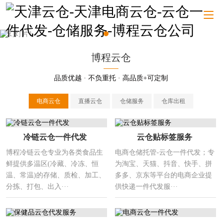
博程云仓
品质优越 · 不负重托 · 高品质+可定制
电商云仓
直播云仓
仓储服务
仓库出租
冷链云仓一件代发
云仓贴标签服务
博程冷链云仓专业为各类食品生
电商仓储托管-云仓一件代发；专
鲜提供多温区(冷藏、冷冻、恒
为淘宝、天猫、抖音、快手、拼
温、常温)的存储、质检、加工、
多多、京东等平台的电商企业提
分拣、打包、出入···
供快递一件代发服···