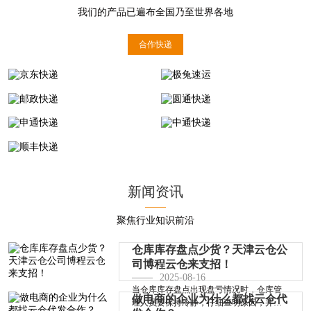
我们的产品已遍布全国乃至世界各地
合作快递
京东快递
极兔速运
邮政快递
圆通快递
申通快递
中通快递
顺丰快递
新闻资讯
聚焦行业知识前沿
仓库库存盘点少货？天津云仓公
司博程云仓来支招！
2025-08-16
当仓库库存盘点出现盘亏情况时，仓库管
做电商的企业为什么都找云仓代
理人员要保持冷静，仔细查明原因，并根