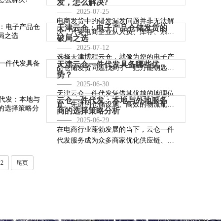
发，怎么解决?
2025-07-25
电商发货中的错发漏发问题并非无法解
天津云仓：电子产品仓储发货的
决，只要电商企业从人员、库存、系统
破局之选
和包装等多个···
2025-07-12
选择天津博程云仓，就像为您的电子产
天津云仓一件代发具备哪些优
品仓储发货问题找到了一把万能钥匙，
势？
无需再有丝毫···
2025-06-30
天津云仓一件代发凭借其优越的地理位
云仓一件代发：本地与外地服务
置、先进的仓储设施、高效的物流配送
商的选择策略分析
和显著的成本···
2025-06-29
在电商行业蓬勃发展的当下，云仓一件
代发服务成为众多商家优化供应链、提
升运营效率的···
22
尾页