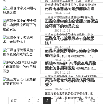
2024-12-25
费。选包材需考虑商品、快递、消费者需
云仓通过数字化管理库存，快递负责快速
求；避免···
三温仓库常见问题与解决之道
配送。两者相辅相成，提升物流效率。商
2024-12-24
家可选合···
三温仓库管理面临温度波动和库存问题。
三温仓库中的安全管理：确保温
温度波动影响物品质量，需建立监控体
控环境下的物品安全
系。库存积···
2024-12-24
三温仓库安全管理关键包括温控、防火、
三温仓库；控温有术、仓储无
结构通风、人员操作、库存管理和应急预
忧！
案。面临···
2024-12-24
三温仓库管理规范：确保仓储高
三温仓库由常温、冷藏和冷冻区构成，保
效与安全
障商品品质，提升仓储物流效率。广泛应
2024-12-24
用于食品···
解析WMS与ERP系统在电商物
三温仓库设冷藏、冷冻、常温区，管理关
流中的作用和区别
乎商品质量与企业效益。管理规范包括温
2024-12-23
控、货物···
电商物流量激增致爆仓，WMS与ERP系统
第三方云仓代发货的优势有哪
成提效关键。ERP优化采购、财务，WMS
些？
强化仓储配送···
2024-12-23
第三方云仓发货优势包括节省仓储、配
送、人工成本，提高物流效率，灵活库存
···
···
首页
15
16
17
18
19
17/22
尾页
管理，弹性···